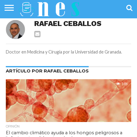
SALUD
RAFAEL CEBALLOS
PÚBLICA
SANIDAD
INVESTIGACIÓN
ENTREVISTAS
PROFESIONALES
INFOGRAFÍAS
OPINIÓN
DE LA SALUD
DE SALUD
Doctor en Medicina y Cirugía por la Universidad de Granada.
ARTÍCULO POR RAFAEL CEBALLOS
1.8K
OPINIÓN
El cambio climático ayuda a los hongos peligrosos a