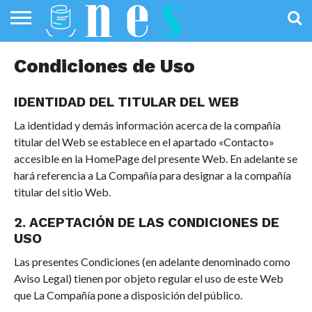
SALUD
PÚBLICA
SANIDAD
INVESTIGACIÓN
ENTREVISTAS
PROFESIONALES
INFOGRAFÍAS
OPINIÓN
Condiciones de Uso
DE LA SALUD
DE SALUD
IDENTIDAD DEL TITULAR DEL WEB
La identidad y demás información acerca de la compañía
titular del Web se establece en el apartado «Contacto»
accesible en la HomePage del presente Web. En adelante se
hará referencia a La Compañía para designar a la compañía
titular del sitio Web.
2. ACEPTACIÓN DE LAS CONDICIONES DE
USO
Las presentes Condiciones (en adelante denominado como
Aviso Legal) tienen por objeto regular el uso de este Web
que La Compañía pone a disposición del público.