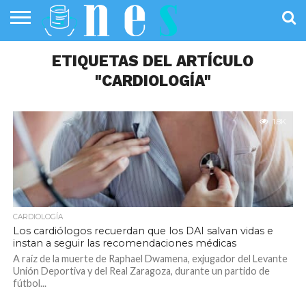
SALUD
PÚBLICA
ETIQUETAS DEL ARTÍCULO
SANIDAD
INVESTIGACIÓN
ENTREVISTAS
PROFESIONALES
INFOGRAFÍAS
OPINIÓN
DE LA SALUD
DE SALUD
"CARDIOLOGÍA"
1.8K
CARDIOLOGÍA
Los cardiólogos recuerdan que los DAI salvan vidas e
instan a seguir las recomendaciones médicas
A raíz de la muerte de Raphael Dwamena, exjugador del Levante
Unión Deportiva y del Real Zaragoza, durante un partido de
fútbol...