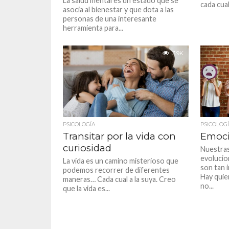
La salud mental es un estado que se
cada cual
asocia al bienestar y que dota a las
personas de una interesante
herramienta para...
3.9K
PSICOLOGÍA
PSICOLOG
Transitar por la vida con
Emoci
curiosidad
Nuestra
evolucio
La vida es un camino misterioso que
son tan 
podemos recorrer de diferentes
Hay quie
maneras… Cada cual a la suya. Creo
no...
que la vida es...