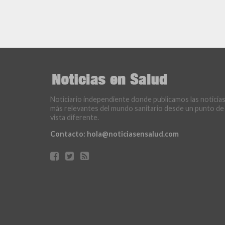
Noticiario independiente donde publicamos las noticia
más relevantes del mundo sanitario desde un punto de
vista diferente.
Contacto:
hola@noticiasensalud.com