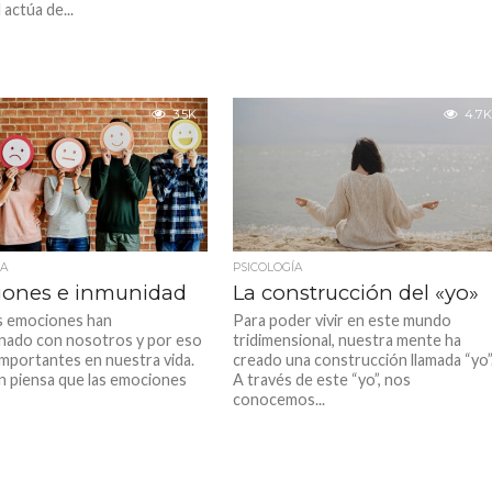
 actúa de...
3.5K
4.7K
ÍA
PSICOLOGÍA
ones e inmunidad
La construcción del «yo»
s emociones han
Para poder vivir en este mundo
nado con nosotros y por eso
tridimensional, nuestra mente ha
importantes en nuestra vida.
creado una construcción llamada “yo”
n piensa que las emociones
A través de este “yo”, nos
conocemos...