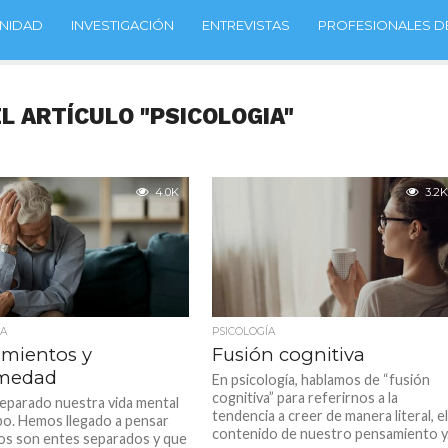
NIDAD
INVESTIGACIÓN
ENTREVISTAS
PROFESIONALES DE
L ARTÍCULO "PSICOLOGIA"
4.0K
3.2K
ÍA
PSICOLOGÍA
mientos y
Fusión cognitiva
rmedad
En psicología, hablamos de “fusión
cognitiva” para referirnos a la
parado nuestra vida mental
tendencia a creer de manera literal, e
po. Hemos llegado a pensar
contenido de nuestro pensamiento y.
s son entes separados y que