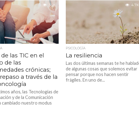
3.5K
4.7K
ÍA
PSICOLOGÍA
 de las TIC en el
La resiliencia
o de las
Las dos últimas semanas te he habla
medades crónicas;
de algunas cosas que solemos evitar
pensar porque nos hacen sentir
repaso a través de la
frágiles. En uno de...
oncología
timos años, las Tecnologías de
mación y de la Comunicación
n cambiado nuestro modus
en muchos aspectos....