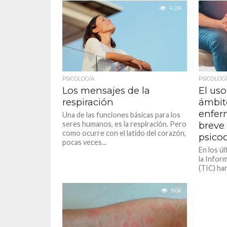
4.2K
PSICOLOGÍA
PSICOLOG
Los mensajes de la
El uso
respiración
ámbit
enfer
Una de las funciones básicas para los
seres humanos, es la respiración. Pero
breve 
como ocurre con el latido del corazón,
psico
pocas veces...
En los úl
la Infor
(TIC) ha
vivendi 
9.6K