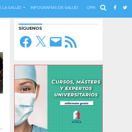
 LA SALUD
INFOGRAFÍAS DE SALUD
OPINIÓN
SÍGUENOS
Facebook
X
Correo
Feed
electrónico
RSS
l
..