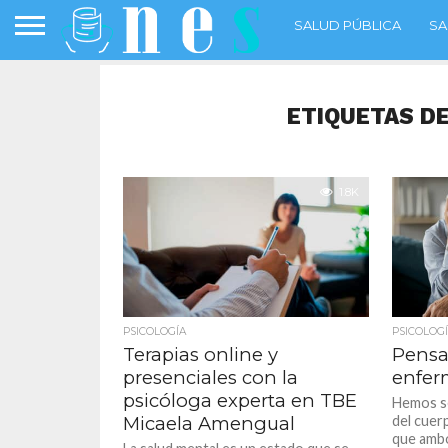
SALUD PÚBLICA
SA
ETIQUETAS DE
1.8K
PSICOLOGÍA
PSICOLOG
Terapias online y
Pensa
presenciales con la
enfe
psicóloga experta en TBE
Hemos se
Micaela Amengual
del cuer
que ambo