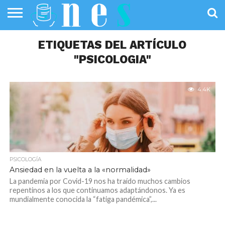
SALUD
PÚBLICA
ETIQUETAS DEL ARTÍCULO
SANIDAD
INVESTIGACIÓN
ENTREVISTAS
PROFESIONALES
INFOGRAFÍAS
OPINIÓN
DE LA SALUD
DE SALUD
"PSICOLOGIA"
4.4K
PSICOLOGÍA
Ansiedad en la vuelta a la «normalidad»
La pandemia por Covid-19 nos ha traído muchos cambios
repentinos a los que continuamos adaptándonos. Ya es
mundialmente conocida la “fatiga pandémica”,...