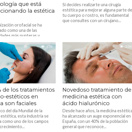
ología que está
Si decides realizarte una cirugía
cionando la estética
estética para mejorar alguna parte d
tu cuerpo o rostro, es fundamental
que consultes con un cirujano...
ización orofacial se ha
ado como una de las
idades más punteras y
as en el ámbito de la
ía. Esta...
1.7K
2.0K
 de los tratamientos
Novedoso tratamiento de
o-estéticos en
medicina estética con
a son faciales
ácido hialurónico
co del día Mundial de la
Desde hace años, la medicina estétic
estética, esta industria se
ha alcanzado un auge exponencial en
a como uno de los campos
España, con un 40% de la población
crecimiento...
general que reconoce...