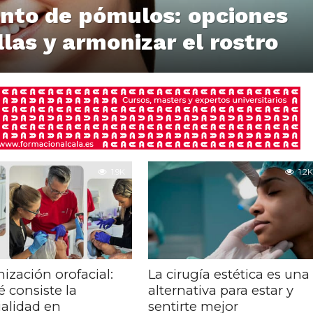
nto de pómulos: opciones
llas y armonizar el rostro
1.9K
1.2K
ización orofacial:
La cirugía estética es una
 consiste la
alternativa para estar y
ialidad en
sentirte mejor