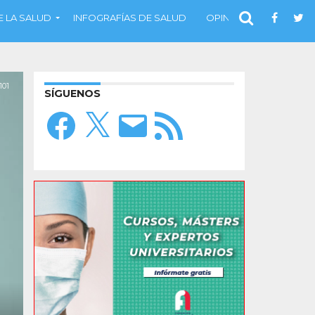
 LA SALUD
INFOGRAFÍAS DE SALUD
OPINIÓN
101
SÍGUENOS
Facebook
X
Correo
Feed
electrónico
RSS