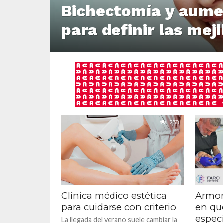
Bichectomía y aume
para definir las meji
238
Clínica médico estética
Armon
para cuidarse con criterio
en qué
espec
La llegada del verano suele cambiar la