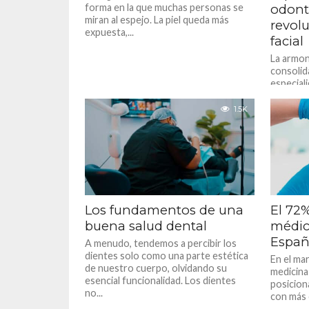
forma en la que muchas personas se
odont
miran al espejo. La piel queda más
revolu
expuesta,...
facial
La armon
consolid
especial
demandad
odontolog
1.5K
Los fundamentos de una
El 72%
buena salud dental
médic
Españ
A menudo, tendemos a percibir los
dientes solo como una parte estética
En el mar
de nuestro cuerpo, olvidando su
medicina 
esencial funcionalidad. Los dientes
posicion
no...
con más 