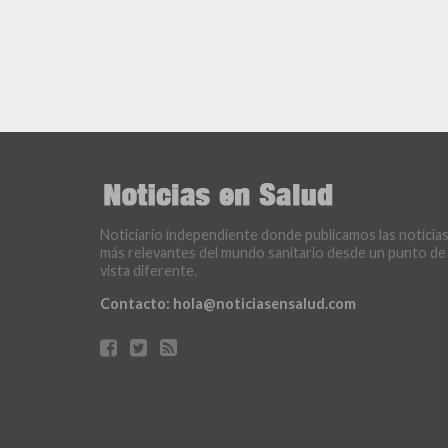
Noticiario independiente donde publicamos las noticia
más relevantes del mundo sanitario desde un punto de
vista diferente.
Contacto:
hola@noticiasensalud.com