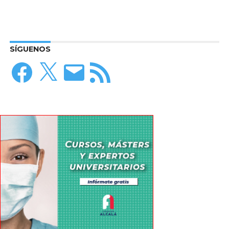
SÍGUENOS
Facebook
X
Correo
Feed
electrónico
RSS