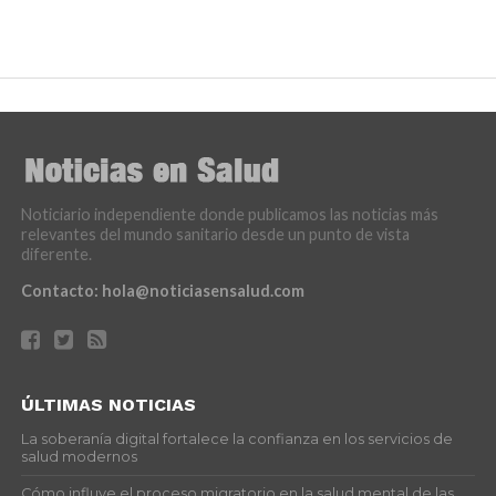
Noticiario independiente donde publicamos las noticias más
relevantes del mundo sanitario desde un punto de vista
diferente.
Contacto:
hola@noticiasensalud.com
ÚLTIMAS NOTICIAS
La soberanía digital fortalece la confianza en los servicios de
salud modernos
Cómo influye el proceso migratorio en la salud mental de las