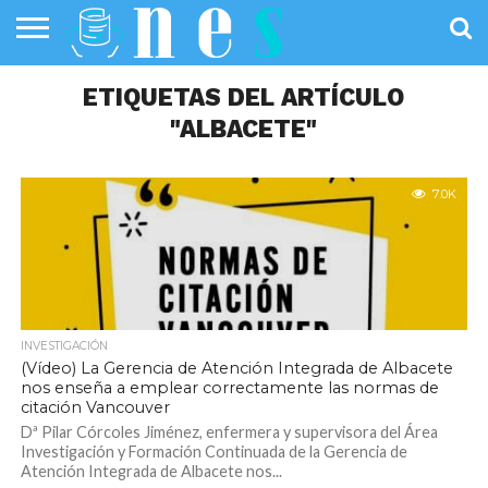
SALUD
PÚBLICA
ETIQUETAS DEL ARTÍCULO
SANIDAD
INVESTIGACIÓN
ENTREVISTAS
PROFESIONALES
INFOGRAFÍAS
OPINIÓN
DE LA SALUD
DE SALUD
"ALBACETE"
7.0K
INVESTIGACIÓN
(Vídeo) La Gerencia de Atención Integrada de Albacete
nos enseña a emplear correctamente las normas de
citación Vancouver
Dª Pilar Córcoles Jiménez, enfermera y supervisora del Área
Investigación y Formación Continuada de la Gerencia de
Atención Integrada de Albacete nos...