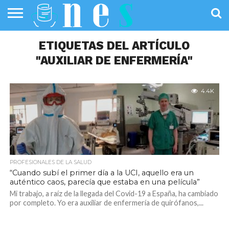
SALUD
PÚBLICA
ETIQUETAS DEL ARTÍCULO
SANIDAD
INVESTIGACIÓN
ENTREVISTAS
PROFESIONALES
INFOGRAFÍAS
OPINIÓN
DE LA SALUD
DE SALUD
"AUXILIAR DE ENFERMERÍA"
4.4K
PROFESIONALES DE LA SALUD
“Cuando subí el primer día a la UCI, aquello era un
auténtico caos, parecía que estaba en una película”
Mi trabajo, a raíz de la llegada del Covid-19 a España, ha cambiado
por completo. Yo era auxiliar de enfermería de quirófanos,...