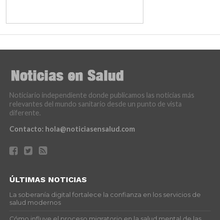
Noticiario independiente donde publicamos las noticias más
relevantes del mundo sanitario desde un punto de vista
diferente.
Contacto:
hola@noticiasensalud.com
ÚLTIMAS NOTICIAS
La soberanía digital fortalece la confianza en los servicios de
salud modernos
Cómo influye el proceso migratorio en la salud mental de las