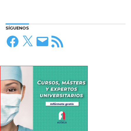
SÍGUENOS
Facebook
X
Correo
Feed
electrónico
RSS