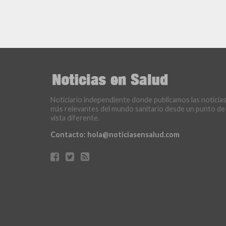
Noticiario independiente donde publicamos las noticia
más relevantes del mundo sanitario desde un punto de
vista diferente.
Contacto:
hola@noticiasensalud.com