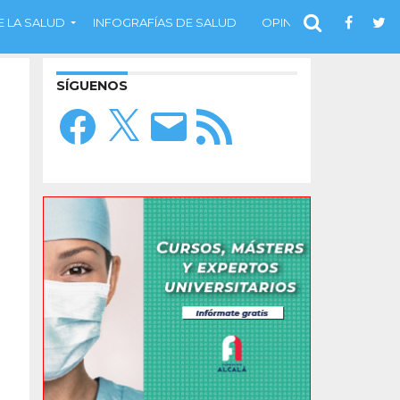
 LA SALUD
INFOGRAFÍAS DE SALUD
OPINIÓN
SÍGUENOS
Facebook
X
Correo
Feed
electrónico
RSS