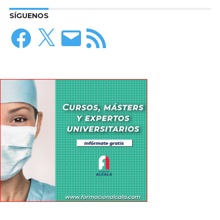
SÍGUENOS
Facebook
X
Correo
Feed
electrónico
RSS