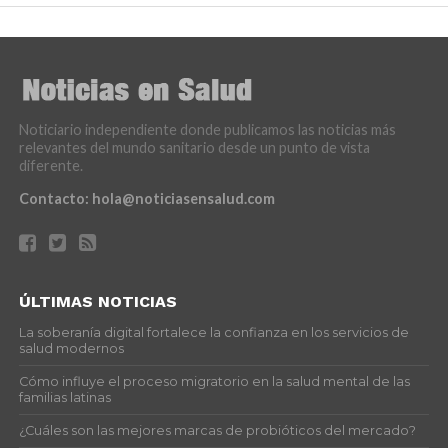
Noticiario independiente donde publicamos las noticias más
relevantes del mundo sanitario desde un punto de vista
diferente.
Contacto:
hola@noticiasensalud.com
ÚLTIMAS NOTICIAS
La soberanía digital fortalece la confianza en los servicios de
salud modernos
Cómo influye el proceso migratorio en la salud mental de las
familias latinas
¿Cuáles son las mejores marcas de probióticos del mercado?