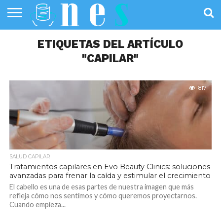
SALUD
PÚBLICA
ETIQUETAS DEL ARTÍCULO
SANIDAD
INVESTIGACIÓN
ENTREVISTAS
PROFESIONALES
INFOGRAFÍAS
OPINIÓN
DE LA SALUD
DE SALUD
"CAPILAR"
817
SALUD CAPILAR
Tratamientos capilares en Evo Beauty Clinics: soluciones
avanzadas para frenar la caída y estimular el crecimiento
El cabello es una de esas partes de nuestra imagen que más
refleja cómo nos sentimos y cómo queremos proyectarnos.
Cuando empieza...