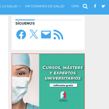
 LA SALUD
INFOGRAFÍAS DE SALUD
OPINIÓN
SÍGUENOS
Facebook
X
Correo
Feed
electrónico
RSS