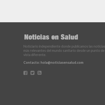
Noticiario independiente donde publicamos las noticia
más relevantes del mundo sanitario desde un punto de
vista diferente.
Contacto:
hola@noticiasensalud.com