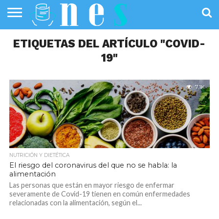
SALUD
ETIQUETAS DEL ARTÍCULO "COVID-
PÚBLICA
SANIDAD
INVESTIGACIÓN
ENTREVISTAS
PROFESIONALES
INFOGRAFÍAS
OPINIÓN
DE LA SALUD
DE SALUD
19"
7.1K
NUTRICIÓN Y DIETÉTICA
El riesgo del coronavirus del que no se habla: la
alimentación
Las personas que están en mayor riesgo de enfermar
severamente de Covid-19 tienen en común enfermedades
relacionadas con la alimentación, según el...