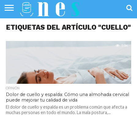
SALUD
ETIQUETAS DEL ARTÍCULO "CUELLO"
PÚBLICA
SANIDAD
INVESTIGACIÓN
ENTREVISTAS
PROFESIONALES
INFOGRAFÍAS
OPINIÓN
DE LA SALUD
DE SALUD
5.9K
OPINIÓN
Dolor de cuello y espalda: Cómo una almohada cervical
puede mejorar tu calidad de vida
El dolor de cuello y espalda es un problema común que afecta a
muchas personas en todo el mundo. La mala postura,...