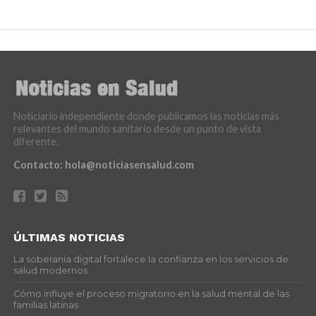
Noticiario independiente donde publicamos las noticias más
relevantes del mundo sanitario desde un punto de vista
diferente.
Contacto:
hola@noticiasensalud.com
ÚLTIMAS NOTICIAS
La soberanía digital fortalece la confianza en los servicios de
salud modernos
Cómo influye el proceso migratorio en la salud mental de las
familias latinas