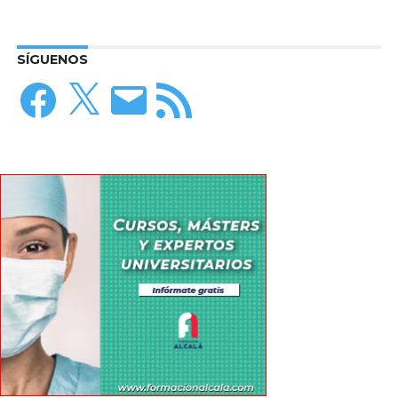
SÍGUENOS
Facebook
X
Correo
Feed
electrónico
RSS