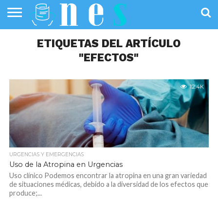
SALUD
PÚBLICA
ETIQUETAS DEL ARTÍCULO
SANIDAD
INVESTIGACIÓN
ENTREVISTAS
PROFESIONALES
INFOGRAFÍAS
OPINIÓN
DE LA SALUD
DE SALUD
"EFECTOS"
12.4K
URGENCIAS Y EMERGENCIAS
Uso de la Atropina en Urgencias
Uso clínico Podemos encontrar la atropina en una gran variedad
de situaciones médicas, debido a la diversidad de los efectos que
produce;...