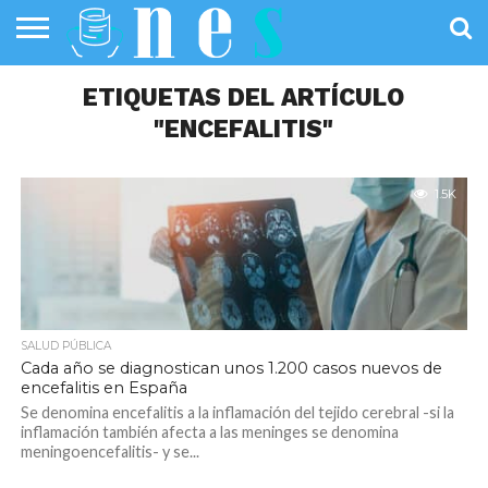
SALUD
PÚBLICA
ETIQUETAS DEL ARTÍCULO
SANIDAD
INVESTIGACIÓN
ENTREVISTAS
PROFESIONALES
INFOGRAFÍAS
OPINIÓN
DE LA SALUD
DE SALUD
"ENCEFALITIS"
1.5K
SALUD PÚBLICA
Cada año se diagnostican unos 1.200 casos nuevos de
encefalitis en España
Se denomina encefalitis a la inflamación del tejido cerebral -si la
inflamación también afecta a las meninges se denomina
meningoencefalitis- y se...