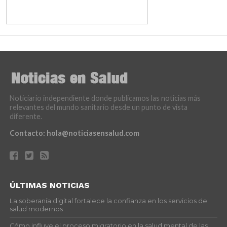
Noticiario independiente donde publicamos las noticias más
relevantes del mundo sanitario desde un punto de vista
diferente.
Contacto:
hola@noticiasensalud.com
ÚLTIMAS NOTICIAS
La soberanía digital fortalece la confianza en los servicios de
salud modernos
Cómo influye el proceso migratorio en la salud mental de las