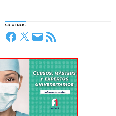
SÍGUENOS
Facebook
X
Correo
Feed
electrónico
RSS