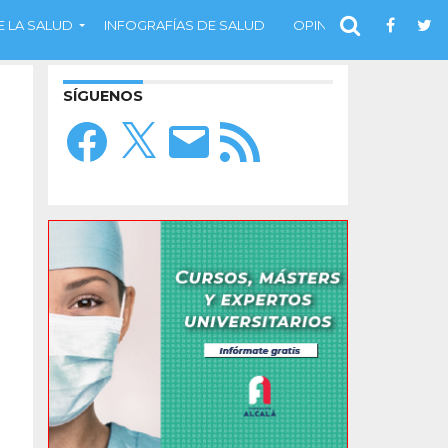
 LA SALUD
INFOGRAFÍAS DE SALUD
OPINIÓN
SÍGUENOS
Facebook
X
Correo
Feed
electrónico
RSS