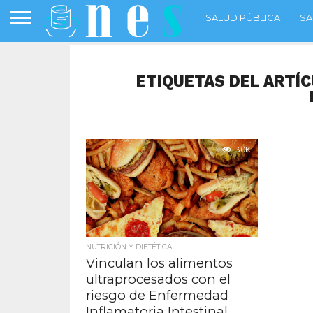
SALUD PÚBLICA
SA
ETIQUETAS DEL ARTÍ
3.0K
NUTRICIÓN Y DIETÉTICA
Vinculan los alimentos
ultraprocesados con el
riesgo de Enfermedad
Inflamatoria Intestinal