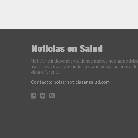
Noticiario independiente donde publicamos las noticia
más relevantes del mundo sanitario desde un punto de
vista diferente.
Contacto:
hola@noticiasensalud.com