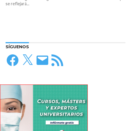
se reflejará...
SÍGUENOS
Facebook
X
Correo
Feed
electrónico
RSS