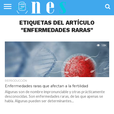
SALUD
PÚBLICA
ETIQUETAS DEL ARTÍCULO
SANIDAD
INVESTIGACIÓN
ENTREVISTAS
PROFESIONALES
INFOGRAFÍAS
OPINIÓN
DE LA SALUD
DE SALUD
"ENFERMEDADES RARAS"
1.8K
REPRODUCCIÓN
Enfermedades raras que afectan a la fertilidad
Algunas son de nombre impronunciable y otras prácticamente
desconocidas. Son enfermedades raras, de las que apenas se
habla. Algunas pueden ser determinantes...