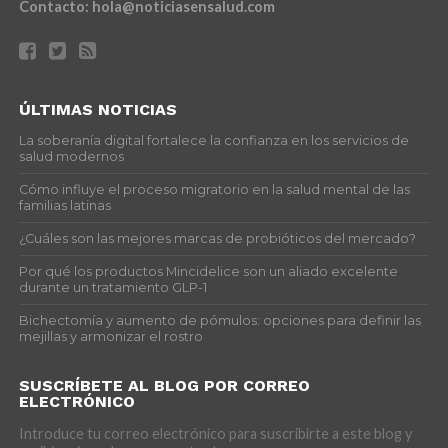
Contacto:
hola@noticiasensalud.com
ÚLTIMAS NOTICIAS
La soberanía digital fortalece la confianza en los servicios de
salud modernos
Cómo influye el proceso migratorio en la salud mental de las
familias latinas
¿Cuáles son las mejores marcas de probióticos del mercado?
Por qué los productos Mincidelice son un aliado excelente
durante un tratamiento GLP-1
Bichectomía y aumento de pómulos: opciones para definir las
mejillas y armonizar el rostro
SUSCRÍBETE AL BLOG POR CORREO
ELECTRÓNICO
Introduce tu correo electrónico para suscribirte a este blog y