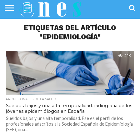
SALUD
PÚBLICA
ETIQUETAS DEL ARTÍCULO
SANIDAD
INVESTIGACIÓN
ENTREVISTAS
PROFESIONALES
INFOGRAFÍAS
OPINIÓN
DE LA SALUD
DE SALUD
"EPIDEMIOLOGÍA"
2.1K
PROFESIONALES DE LA SALUD
Sueldos bajos y una alta temporalidad: radiografía de los
jóvenes epidemiólogos en España
Sueldos bajos y una alta temporalidad. Ese es el perfil de los
profesionales adscritos a la Sociedad Española de Epidemiología
(SEE), una...