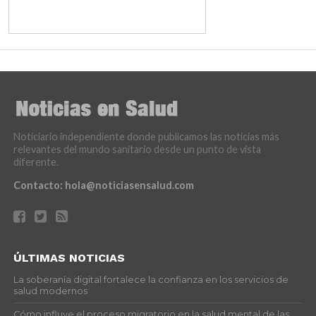
Noticiario independiente donde publicamos las noticias más
relevantes del mundo sanitario desde un punto de vista
diferente.
Contacto:
hola@noticiasensalud.com
ÚLTIMAS NOTICIAS
La soberanía digital fortalece la confianza en los servicios de
salud modernos
Cómo influye el proceso migratorio en la salud mental de las