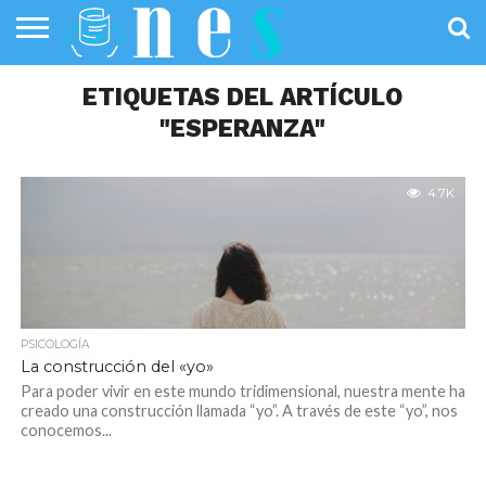
SALUD
PÚBLICA
ETIQUETAS DEL ARTÍCULO
SANIDAD
INVESTIGACIÓN
ENTREVISTAS
PROFESIONALES
INFOGRAFÍAS
OPINIÓN
DE LA SALUD
DE SALUD
"ESPERANZA"
4.7K
PSICOLOGÍA
La construcción del «yo»
Para poder vivir en este mundo tridimensional, nuestra mente ha
creado una construcción llamada “yo”. A través de este “yo”, nos
conocemos...