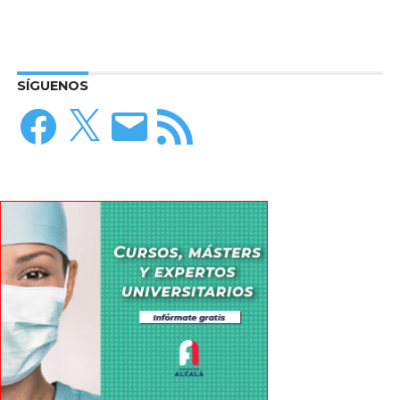
SÍGUENOS
Facebook
X
Correo
Feed
electrónico
RSS