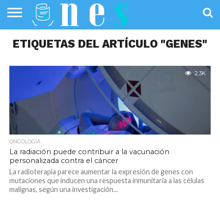
SALUD
ETIQUETAS DEL ARTÍCULO "GENES"
PÚBLICA
SANIDAD
INVESTIGACIÓN
ENTREVISTAS
PROFESIONALES
INFOGRAFÍAS
OPINIÓN
DE LA SALUD
DE SALUD
2.3K
ONCOLOGÍA
La radiación puede contribuir a la vacunación
personalizada contra el cáncer
La radioterapia parece aumentar la expresión de genes con
mutaciones que inducen una respuesta inmunitaria a las células
malignas, según una investigación...