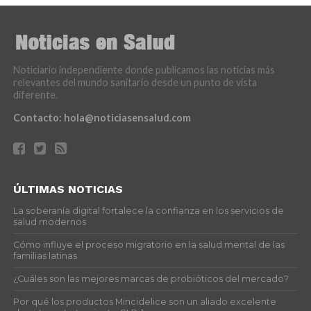
Noticiario independiente donde publicamos las noticias más
relevantes del mundo sanitario desde un punto de vista
diferente.
Contacto:
hola@noticiasensalud.com
ÚLTIMAS NOTICIAS
La soberanía digital fortalece la confianza en los servicios de
salud modernos
Cómo influye el proceso migratorio en la salud mental de las
familias latinas
¿Cuáles son las mejores marcas de probióticos del mercado?
Por qué los productos Mincidelice son un aliado excelente