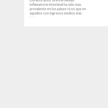
Durante años, la enfermedad
inflamatoria intestinal ha sido más
prevalente en los países ricos que en
aquellos con ingresos medios más
bajos....