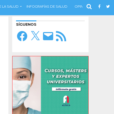
 LA SALUD
INFOGRAFÍAS DE SALUD
OPINIÓN
SÍGUENOS
Facebook
X
Correo
Feed
electrónico
RSS