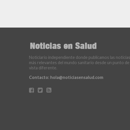
Noticiario independiente donde publicamos las noticia
más relevantes del mundo sanitario desde un punto de
vista diferente.
Contacto:
hola@noticiasensalud.com