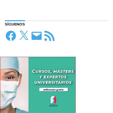
SÍGUENOS
Facebook
X
Correo
Feed
electrónico
RSS