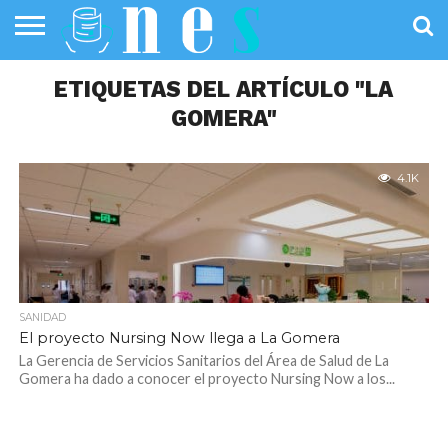
SALUD
PÚBLICA
ETIQUETAS DEL ARTÍCULO "LA
SANIDAD
INVESTIGACIÓN
ENTREVISTAS
PROFESIONALES
INFOGRAFÍAS
OPINIÓN
DE LA SALUD
DE SALUD
GOMERA"
4.1K
SANIDAD
El proyecto Nursing Now llega a La Gomera
La Gerencia de Servicios Sanitarios del Área de Salud de La
Gomera ha dado a conocer el proyecto Nursing Now a los...