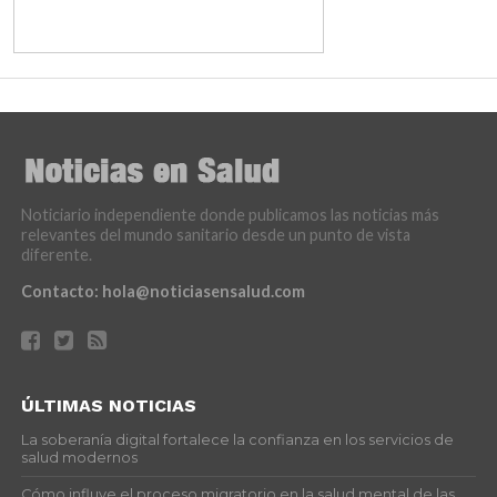
Noticiario independiente donde publicamos las noticias más
relevantes del mundo sanitario desde un punto de vista
diferente.
Contacto:
hola@noticiasensalud.com
ÚLTIMAS NOTICIAS
La soberanía digital fortalece la confianza en los servicios de
salud modernos
Cómo influye el proceso migratorio en la salud mental de las