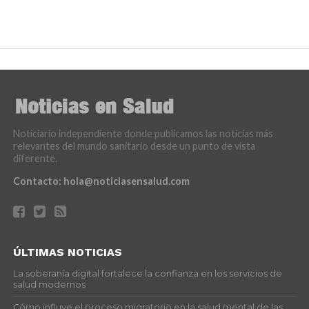
Noticiario independiente donde publicamos las noticias más
relevantes del mundo sanitario desde un punto de vista
diferente.
Contacto:
hola@noticiasensalud.com
ÚLTIMAS NOTICIAS
La soberanía digital fortalece la confianza en los servicios de
salud modernos
Cómo influye el proceso migratorio en la salud mental de las