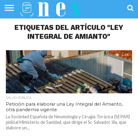
SALUD
PÚBLICA
ETIQUETAS DEL ARTÍCULO "LEY
SANIDAD
INVESTIGACIÓN
ENTREVISTAS
PROFESIONALES
INFOGRAFÍAS
OPINIÓN
DE LA SALUD
DE SALUD
INTEGRAL DE AMIANTO"
4.4K
SALUD PÚBLICA
Petición para elaborar una Ley Integral del Amianto,
otra pandemia vigente
La Sociedad Española de Neumología y Cirugía Torácica (SEPAR)
pidióal Ministerio de Sanidad, que dirige el Sr. Salvador Illa, que
elabore un...