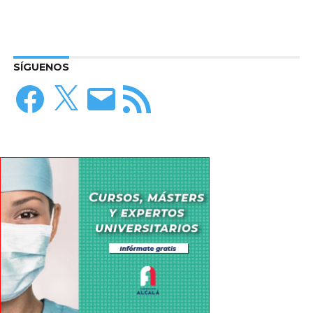
SÍGUENOS
Facebook
X
Correo
Feed
electrónico
RSS