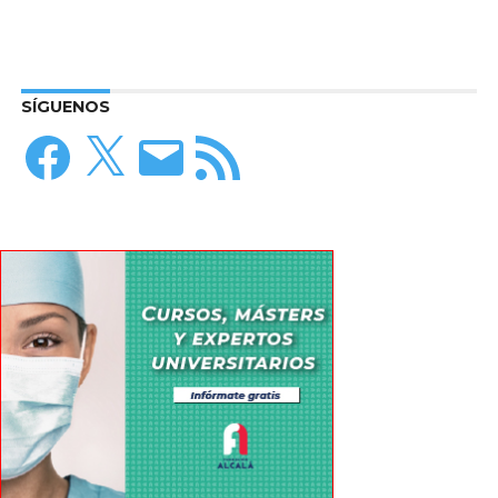
SÍGUENOS
Facebook
X
Correo
Feed
electrónico
RSS