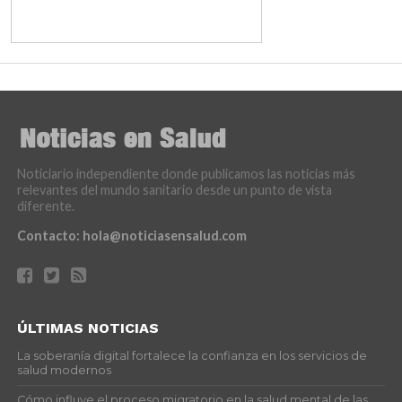
Noticiario independiente donde publicamos las noticias más
relevantes del mundo sanitario desde un punto de vista
diferente.
Contacto:
hola@noticiasensalud.com
ÚLTIMAS NOTICIAS
La soberanía digital fortalece la confianza en los servicios de
salud modernos
Cómo influye el proceso migratorio en la salud mental de las