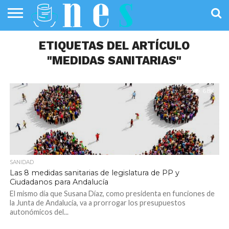
SALUD
PÚBLICA
ETIQUETAS DEL ARTÍCULO
SANIDAD
INVESTIGACIÓN
ENTREVISTAS
PROFESIONALES
INFOGRAFÍAS
OPINIÓN
DE LA SALUD
DE SALUD
"MEDIDAS SANITARIAS"
6.8K
SANIDAD
Las 8 medidas sanitarias de legislatura de PP y
Ciudadanos para Andalucía
El mismo día que Susana Díaz, como presidenta en funciones de
la Junta de Andalucía, va a prorrogar los presupuestos
autonómicos del...