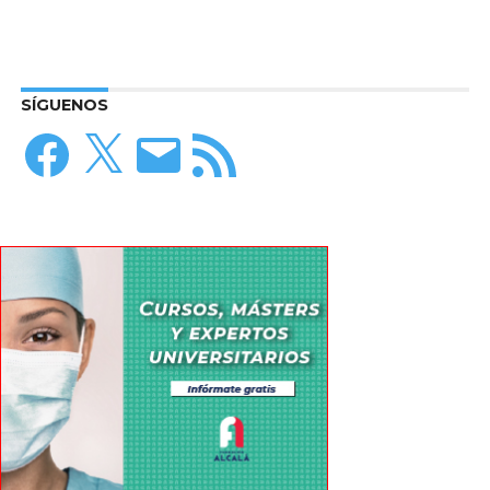
SÍGUENOS
Facebook
X
Correo
Feed
electrónico
RSS