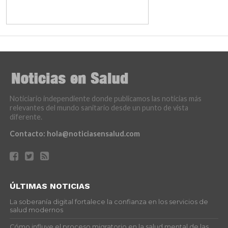
Noticiario independiente donde publicamos las noticias más
relevantes del mundo sanitario desde un punto de vista
diferente.
Contacto:
hola@noticiasensalud.com
ÚLTIMAS NOTICIAS
La soberanía digital fortalece la confianza en los servicios de
salud modernos
Cómo influye el proceso migratorio en la salud mental de las