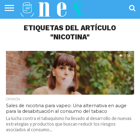
SALUD
PÚBLICA
ETIQUETAS DEL ARTÍCULO
SANIDAD
INVESTIGACIÓN
ENTREVISTAS
PROFESIONALES
INFOGRAFÍAS
OPINIÓN
DE LA SALUD
DE SALUD
"NICOTINA"
1.5K
OPINIÓN
Sales de nicotina para vapeo: Una alternativa en auge
para la desabituación al consumo del tabaco
La lucha contra el tabaquismo ha llevado al desarrollo de nuevas
estrategias y productos que buscan reducir los riesgos
asociados al consumo...