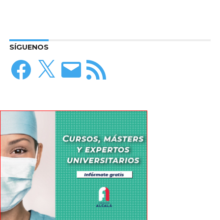
SÍGUENOS
Facebook
X
Correo
Feed
electrónico
RSS