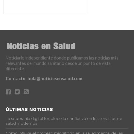
Noticiario independiente donde publicamos las noticias más
relevantes del mundo sanitario desde un punto de vista
diferente.
Contacto:
hola@noticiasensalud.com
ÚLTIMAS NOTICIAS
La soberanía digital fortalece la confianza en los servicios de
salud modernos
Cómo influye el proceso migratorio en la salud mental de las