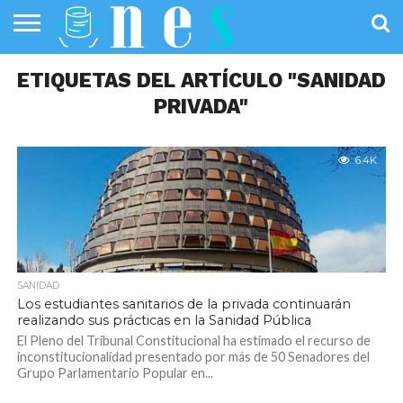
SALUD
ETIQUETAS DEL ARTÍCULO "SANIDAD
PÚBLICA
SANIDAD
INVESTIGACIÓN
ENTREVISTAS
PROFESIONALES
INFOGRAFÍAS
OPINIÓN
DE LA SALUD
DE SALUD
PRIVADA"
6.4K
SANIDAD
Los estudiantes sanitarios de la privada continuarán
realizando sus prácticas en la Sanidad Pública
El Pleno del Tribunal Constitucional ha estimado el recurso de
inconstitucionalidad presentado por más de 50 Senadores del
Grupo Parlamentario Popular en...