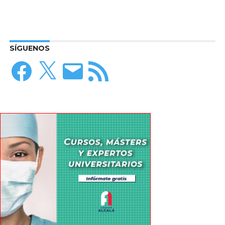
SÍGUENOS
Facebook
X
Correo
Feed
electrónico
RSS