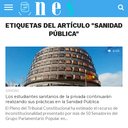
SALUD
ETIQUETAS DEL ARTÍCULO "SANIDAD
PÚBLICA
SANIDAD
INVESTIGACIÓN
ENTREVISTAS
PROFESIONALES
INFOGRAFÍAS
OPINIÓN
DE LA SALUD
DE SALUD
PÚBLICA"
6.4K
SANIDAD
Los estudiantes sanitarios de la privada continuarán
realizando sus prácticas en la Sanidad Pública
El Pleno del Tribunal Constitucional ha estimado el recurso de
inconstitucionalidad presentado por más de 50 Senadores del
Grupo Parlamentario Popular en...