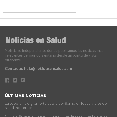
Noticiario independiente donde publicamos las noticias más
relevantes del mundo sanitario desde un punto de vista
diferente.
Contacto:
hola@noticiasensalud.com
ÚLTIMAS NOTICIAS
La soberanía digital fortalece la confianza en los servicios de
salud modernos
Cómo influye el proceso migratorio en la salud mental de las