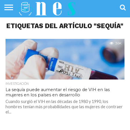
SALUD
ETIQUETAS DEL ARTÍCULO "SEQUÍA"
PÚBLICA
SANIDAD
INVESTIGACIÓN
ENTREVISTAS
PROFESIONALES
INFOGRAFÍAS
OPINIÓN
DE LA SALUD
DE SALUD
3.6K
INVESTIGACIÓN
La sequía puede aumentar el riesgo de VIH en las
mujeres en los países en desarrollo
Cuando surgió el VIH en las décadas de 1980 y 1990, los
hombres tenían más probabilidades que las mujeres de contraer
el...