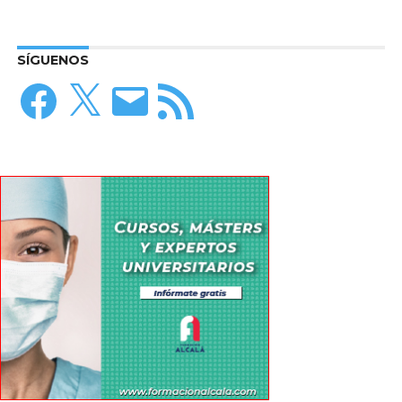
SÍGUENOS
Facebook
X
Correo
Feed
electrónico
RSS