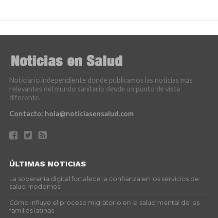
Noticiario independiente donde publicamos las noticias más
relevantes del mundo sanitario desde un punto de vista
diferente.
Contacto:
hola@noticiasensalud.com
ÚLTIMAS NOTICIAS
La soberanía digital fortalece la confianza en los servicios de
salud modernos
Cómo influye el proceso migratorio en la salud mental de las
familias latinas