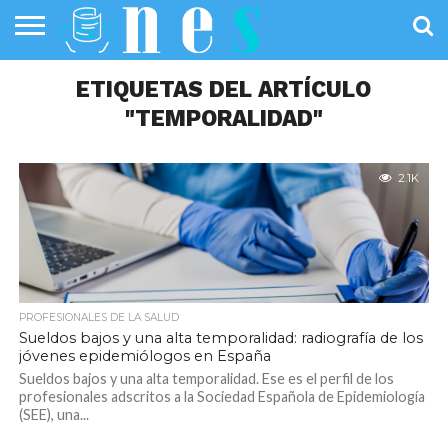
SALUD
PÚBLICA
ETIQUETAS DEL ARTÍCULO
SANIDAD
INVESTIGACIÓN
ENTREVISTAS
PROFESIONALES
INFOGRAFÍAS
OPINIÓN
DE LA SALUD
DE SALUD
"TEMPORALIDAD"
2.1K
PROFESIONALES DE LA SALUD
Sueldos bajos y una alta temporalidad: radiografía de los
jóvenes epidemiólogos en España
Sueldos bajos y una alta temporalidad. Ese es el perfil de los
profesionales adscritos a la Sociedad Española de Epidemiología
(SEE), una...