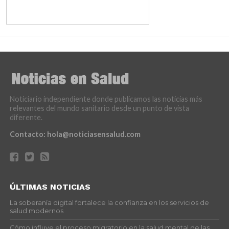
Noticiario independiente donde publicamos las noticias más
relevantes del mundo sanitario desde un punto de vista
diferente.
Contacto:
hola@noticiasensalud.com
ÚLTIMAS NOTICIAS
La soberanía digital fortalece la confianza en los servicios de
salud modernos
Cómo influye el proceso migratorio en la salud mental de las