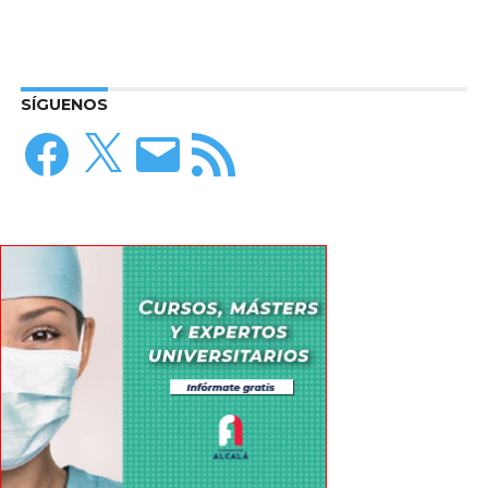
SÍGUENOS
Facebook
X
Correo
Feed
electrónico
RSS