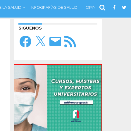
 LA SALUD
INFOGRAFÍAS DE SALUD
OPINIÓN
SÍGUENOS
Facebook
X
Correo
Feed
electrónico
RSS