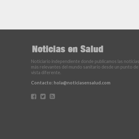
Noticiario independiente donde publicamos las noticia
más relevantes del mundo sanitario desde un punto de
vista diferente.
Contacto:
hola@noticiasensalud.com