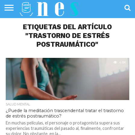
SALUD
PÚBLICA
ETIQUETAS DEL ARTÍCULO
SANIDAD
INVESTIGACIÓN
ENTREVISTAS
PROFESIONALES
INFOGRAFÍAS
OPINIÓN
DE LA SALUD
DE SALUD
"TRASTORNO DE ESTRÉS
POSTRAUMÁTICO"
4.8K
SALUD MENTAL
¿Puede la meditación trascendental tratar el trastorno
de estrés postraumático?
En muchas películas, el personaje o protagonista supera sus
experiencias traumáticas del pasado al, finalmente, confrontar
su dolor. No obstante, en la...