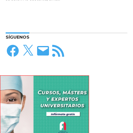
SÍGUENOS
Facebook
X
Correo
Feed
electrónico
RSS