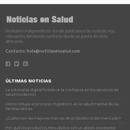
Noticiario independiente donde publicamos las noticias más
relevantes del mundo sanitario desde un punto de vista
diferente.
Contacto:
hola@noticiasensalud.com
ÚLTIMAS NOTICIAS
La soberanía digital fortalece la confianza en los servicios de
salud modernos
Cómo influye el proceso migratorio en la salud mental de las
familias latinas
¿Cuáles son las mejores marcas de probióticos del mercado?
Por qué los productos Mincidelice son un aliado excelente