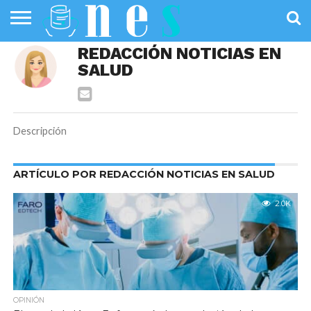
SALUD
REDACCIÓN NOTICIAS EN
PÚBLICA
SANIDAD
INVESTIGACIÓN
ENTREVISTAS
PROFESIONALES
INFOGRAFÍAS
OPINIÓN
SALUD
DE LA SALUD
DE SALUD
Descripción
ARTÍCULO POR REDACCIÓN NOTICIAS EN SALUD
2.0K
OPINIÓN