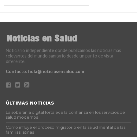
Noticiario independiente donde publicamos las noticias más
relevantes del mundo sanitario desde un punto de vista
diferente.
Contacto:
hola@noticiasensalud.com
ÚLTIMAS NOTICIAS
La soberanía digital fortalece la confianza en los servicios de
salud modernos
Cómo influye el proceso migratorio en la salud mental de las
familias latinas