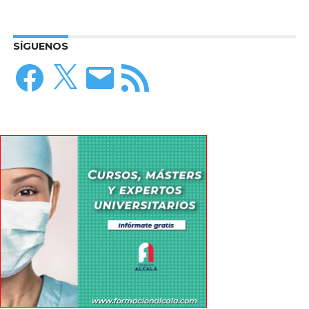
SÍGUENOS
Facebook
X
Correo
Feed
electrónico
RSS