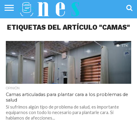
SALUD
ETIQUETAS DEL ARTÍCULO "CAMAS"
PÚBLICA
SANIDAD
INVESTIGACIÓN
ENTREVISTAS
PROFESIONALES
INFOGRAFÍAS
OPINIÓN
DE LA SALUD
DE SALUD
1.7K
OPINIÓN
Camas articuladas para plantar cara a los problemas de
salud
Si sufrimos algún tipo de problema de salud, es importante
equiparnos con todo lo necesario para plantarle cara. Si
hablamos de afecciones...