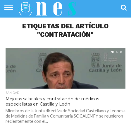
SALUD
PÚBLICA
ETIQUETAS DEL ARTÍCULO
SANIDAD
INVESTIGACIÓN
ENTREVISTAS
PROFESIONALES
INFOGRAFÍAS
OPINIÓN
DE LA SALUD
DE SALUD
"CONTRATACIÓN"
6.5K
SANIDAD
Mejoras salariales y contratación de médicos
especialistas en Castilla y León
Miembros de la Junta directiva de Sociedad Castellano y Leonesa
de Medicina de Familia y Comunitaria SOCALEMFY se reunieron
recientemente con el...