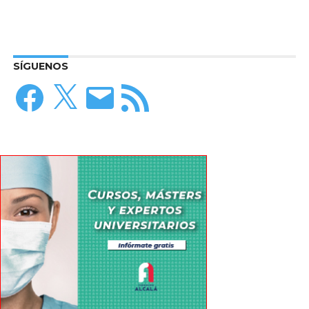
SÍGUENOS
Facebook
X
Correo
Feed
electrónico
RSS