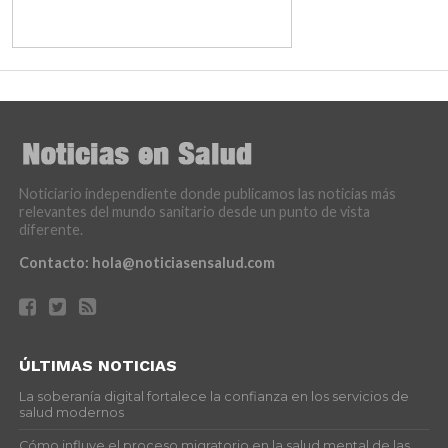
Noticiario independiente donde publicamos las noticias más
relevantes del mundo sanitario desde un punto de vista
diferente.
Contacto:
hola@noticiasensalud.com
ÚLTIMAS NOTICIAS
La soberanía digital fortalece la confianza en los servicios de
salud modernos
Cómo influye el proceso migratorio en la salud mental de las