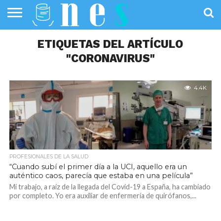
SALUD
PÚBLICA
ETIQUETAS DEL ARTÍCULO
SANIDAD
INVESTIGACIÓN
ENTREVISTAS
PROFESIONALES
INFOGRAFÍAS
OPINIÓN
DE LA SALUD
DE SALUD
"CORONAVIRUS"
4.4K
PROFESIONALES DE LA SALUD
“Cuando subí el primer día a la UCI, aquello era un
auténtico caos, parecía que estaba en una película”
Mi trabajo, a raíz de la llegada del Covid-19 a España, ha cambiado
por completo. Yo era auxiliar de enfermería de quirófanos,...