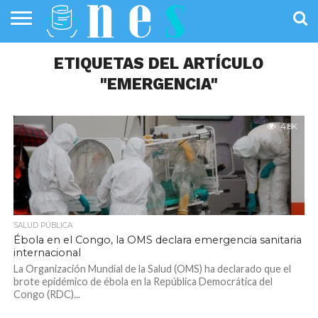
SALUD
PÚBLICA
ETIQUETAS DEL ARTÍCULO
SANIDAD
INVESTIGACIÓN
ENTREVISTAS
PROFESIONALES
INFOGRAFÍAS
OPINIÓN
DE LA SALUD
DE SALUD
"EMERGENCIA"
4.8K
SALUD PÚBLICA
Ébola en el Congo, la OMS declara emergencia sanitaria
internacional
La Organización Mundial de la Salud (OMS) ha declarado que el
brote epidémico de ébola en la República Democrática del
Congo (RDC)...