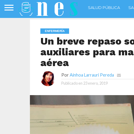
SALUD PÚBLICA
SA
ENFERMERÍA
Un breve repaso so
auxiliares para ma
aérea
Por
Ainhoa Larrauri Pereda
Publicado en
23 enero, 2019