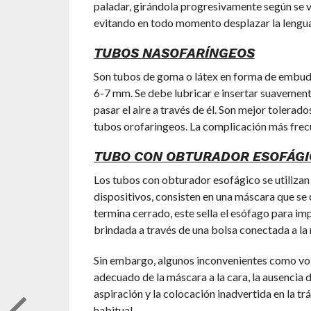
paladar, girándola progresivamente según se va
evitando en todo momento desplazar la lengua
TUBOS NASOFARÍNGEOS
Son tubos de goma o látex en forma de embudo
6-7 mm. Se debe lubricar e insertar suavemente 
pasar el aire a través de él. Son mejor tolera
tubos orofaringeos. La complicación más frecu
TUBO CON OBTURADOR ESOFÁGI
Los tubos con obturador esofágico se utilizan
dispositivos, consisten en una máscara que se co
termina cerrado, este sella el esófago para imp
brindada a través de una bolsa conectada a la
Sin embargo, algunos inconvenientes como volú
adecuado de la máscara a la cara, la ausencia d
aspiración y la colocación inadvertida en la t
habitual.