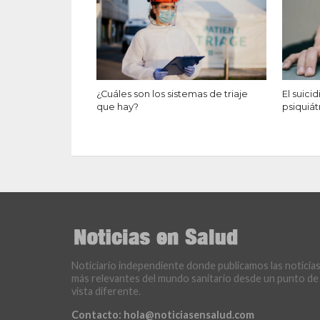
¿Cuáles son los sistemas de triaje
El suic
que hay?
psiquiát
Noticiario independiente donde publicamos las noticia
más relevantes del mundo sanitario desde un punto de
vista diferente.
Contacto:
hola@noticiasensalud.com