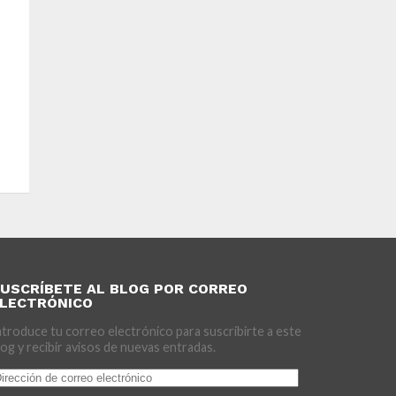
USCRÍBETE AL BLOG POR CORREO
LECTRÓNICO
ntroduce tu correo electrónico para suscribirte a este
log y recibir avisos de nuevas entradas.
irección
e