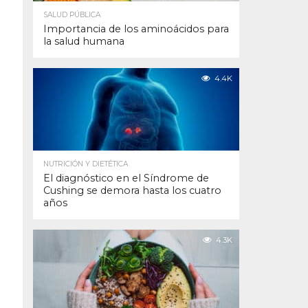
SALUD PÚBLICA
Importancia de los aminoácidos para
la salud humana
4.4K
NUTRICIÓN Y DIETÉTICA
El diagnóstico en el Síndrome de
Cushing se demora hasta los cuatro
años
4.3K