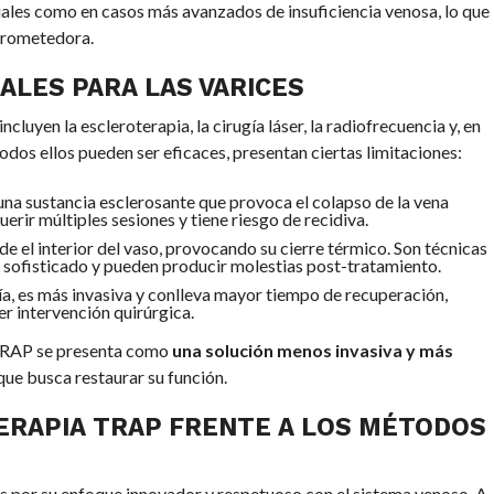
iciales como en casos más avanzados de insuficiencia venosa, lo que
 prometedora.
ALES PARA LAS VARICES
cluyen la escleroterapia, la cirugía láser, la radiofrecuencia y, en
odos ellos pueden ser eficaces, presentan ciertas limitaciones:
 una sustancia esclerosante que provoca el colapso de la vena
uerir múltiples sesiones y tiene riesgo de recidiva.
sde el interior del vaso, provocando su cierre térmico. Son técnicas
 sofisticado y pueden producir molestias post-tratamiento.
a, es más invasiva y conlleva mayor tiempo de recuperación,
r intervención quirúrgica.
 TRAP se presenta como
una solución menos invasiva y más
 que busca restaurar su función.
TERAPIA TRAP FRENTE A LOS MÉTODOS
és por su enfoque innovador y respetuoso con el sistema venoso. A