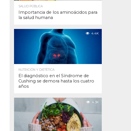
SALUD PÚBLICA
Importancia de los aminoácidos para
la salud humana
4.4K
NUTRICIÓN Y DIETÉTICA
El diagnóstico en el Síndrome de
Cushing se demora hasta los cuatro
años
4.3K