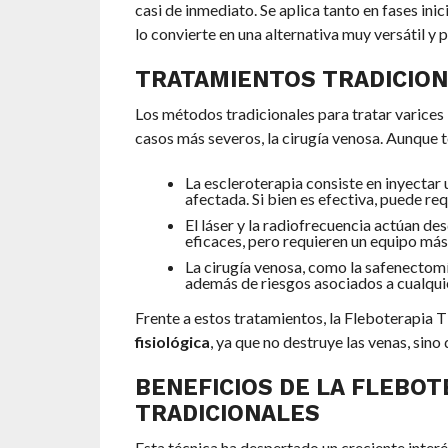
casi de inmediato. Se aplica tanto en fases in
lo convierte en una alternativa muy versátil y
TRATAMIENTOS TRADICION
Los métodos tradicionales para tratar varices in
casos más severos, la cirugía venosa. Aunque t
La escleroterapia consiste en inyectar
afectada. Si bien es efectiva, puede req
El láser y la radiofrecuencia actúan de
eficaces, pero requieren un equipo más
La cirugía venosa, como la safenectomí
además de riesgos asociados a cualquie
Frente a estos tratamientos, la Fleboterapia
fisiológica
, ya que no destruye las venas, sino
BENEFICIOS DE LA FLEBO
TRADICIONALES
Esta técnica ha despertado un creciente inter