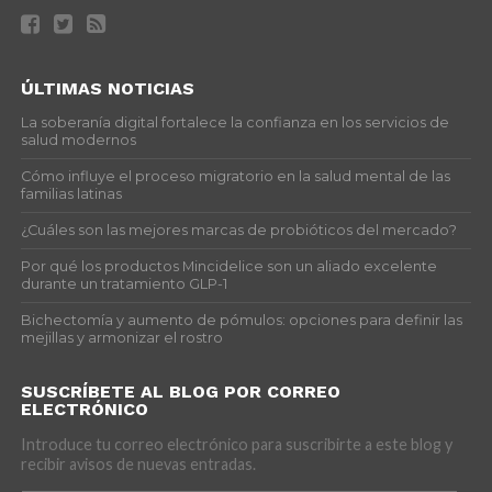
ÚLTIMAS NOTICIAS
La soberanía digital fortalece la confianza en los servicios de
salud modernos
Cómo influye el proceso migratorio en la salud mental de las
familias latinas
¿Cuáles son las mejores marcas de probióticos del mercado?
Por qué los productos Mincidelice son un aliado excelente
durante un tratamiento GLP-1
Bichectomía y aumento de pómulos: opciones para definir las
mejillas y armonizar el rostro
SUSCRÍBETE AL BLOG POR CORREO
ELECTRÓNICO
Introduce tu correo electrónico para suscribirte a este blog y
recibir avisos de nuevas entradas.