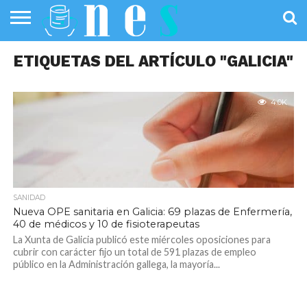
SALUD
ETIQUETAS DEL ARTÍCULO "GALICIA"
PÚBLICA
SANIDAD
INVESTIGACIÓN
ENTREVISTAS
PROFESIONALES
INFOGRAFÍAS
OPINIÓN
DE LA SALUD
DE SALUD
4.0K
SANIDAD
Nueva OPE sanitaria en Galicia: 69 plazas de Enfermería,
40 de médicos y 10 de fisioterapeutas
La Xunta de Galicia publicó este miércoles oposiciones para
cubrir con carácter fijo un total de 591 plazas de empleo
público en la Administración gallega, la mayoría...