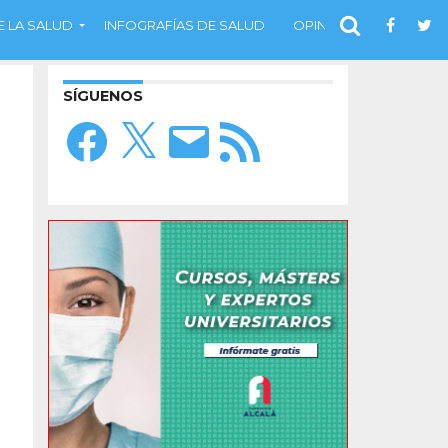
 LA SALUD
INFOGRAFÍAS DE SALUD
OPINIÓN
SÍGUENOS
Facebook
X
Correo
Feed
electrónico
RSS