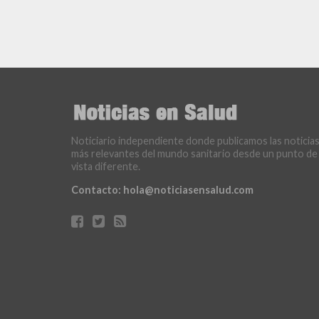
Noticiario independiente donde publicamos las noticia
más relevantes del mundo sanitario desde un punto de
vista diferente.
Contacto:
hola@noticiasensalud.com