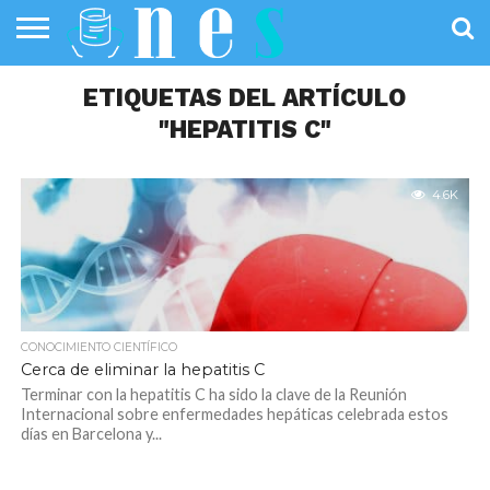
SALUD
PÚBLICA
ETIQUETAS DEL ARTÍCULO
SANIDAD
INVESTIGACIÓN
ENTREVISTAS
PROFESIONALES
INFOGRAFÍAS
OPINIÓN
DE LA SALUD
DE SALUD
"HEPATITIS C"
4.6K
CONOCIMIENTO CIENTÍFICO
Cerca de eliminar la hepatitis C
Terminar con la hepatitis C ha sido la clave de la Reunión
Internacional sobre enfermedades hepáticas celebrada estos
días en Barcelona y...