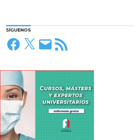
SÍGUENOS
Facebook
X
Correo
Feed
electrónico
RSS