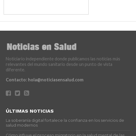
Noticiario independiente donde publicamos las noticias más
relevantes del mundo sanitario desde un punto de vista
diferente.
Contacto:
hola@noticiasensalud.com
ÚLTIMAS NOTICIAS
La soberanía digital fortalece la confianza en los servicios de
salud modernos
Cómo influye el proceso migratorio en la salud mental de las