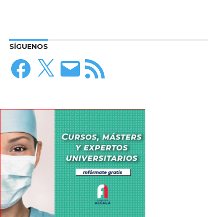
SÍGUENOS
Facebook
X
Correo
Feed
electrónico
RSS