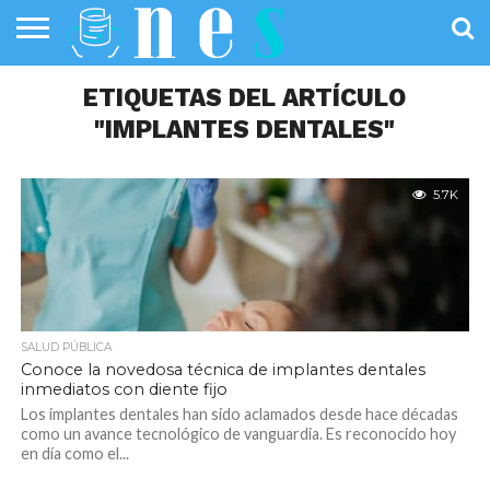
SALUD
PÚBLICA
ETIQUETAS DEL ARTÍCULO
SANIDAD
INVESTIGACIÓN
ENTREVISTAS
PROFESIONALES
INFOGRAFÍAS
OPINIÓN
DE LA SALUD
DE SALUD
"IMPLANTES DENTALES"
5.7K
SALUD PÚBLICA
Conoce la novedosa técnica de implantes dentales
inmediatos con diente fijo
Los implantes dentales han sido aclamados desde hace décadas
como un avance tecnológico de vanguardia. Es reconocido hoy
en día como el...