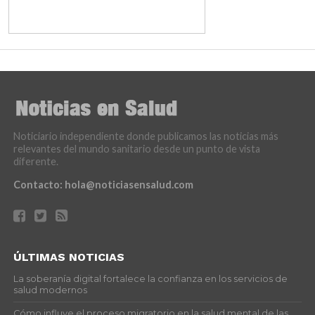
Noticiario independiente donde publicamos las noticias más
relevantes del mundo sanitario desde un punto de vista
diferente.
Contacto:
hola@noticiasensalud.com
ÚLTIMAS NOTICIAS
La soberanía digital fortalece la confianza en los servicios de
salud modernos
Cómo influye el proceso migratorio en la salud mental de las