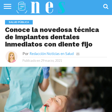
SALUD
PÚBLICA
SANIDAD
INVESTIGACIÓN
ENTREVISTAS
PROFESIONALES
INFOGRAFÍAS
OPINIÓN
SALUD PÚBLICA
DE LA SALUD
DE SALUD
Conoce la novedosa técnica
de implantes dentales
inmediatos con diente fijo
Por
Redacción Noticias en Salud
Publicado en
29 marzo, 2021