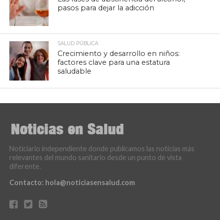
pasos para dejar la adicción
SALUD PÚBLICA
Crecimiento y desarrollo en niños:
factores clave para una estatura
saludable
Noticiario independiente donde publicamos las noticias más
relevantes del mundo sanitario desde un punto de vista
diferente.
Contacto:
hola@noticiasensalud.com