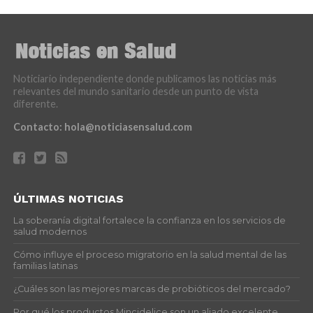
Noticiario independiente donde publicamos las noticias más
relevantes del mundo sanitario desde un punto de vista
diferente.
Contacto:
hola@noticiasensalud.com
ÚLTIMAS NOTICIAS
La soberanía digital fortalece la confianza en los servicios de
salud modernos
Cómo influye el proceso migratorio en la salud mental de las
familias latinas
¿Cuáles son las mejores marcas de probióticos del mercado?
Por qué los productos Mincidelice son un aliado excelente