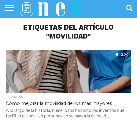
SALUD
PÚBLICA
ETIQUETAS DEL ARTÍCULO
SANIDAD
INVESTIGACIÓN
ENTREVISTAS
PROFESIONALES
INFOGRAFÍAS
OPINIÓN
DE LA SALUD
DE SALUD
"MOVILIDAD"
2.0K
GERIATRÍA
Cómo mejorar la movilidad de los más mayores
A lo largo de la historia, numerosos han sido los inventos que
facilitan el andar en personas en su mayoría de edad...