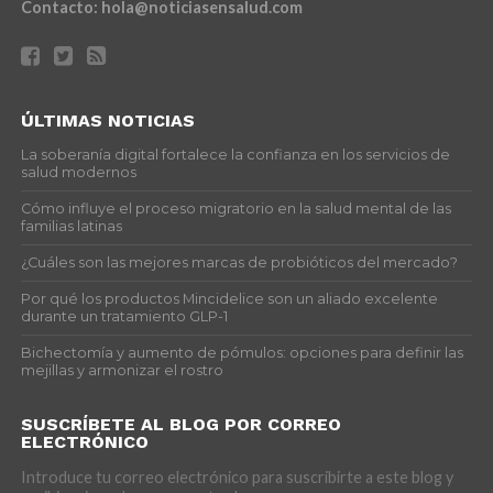
Contacto:
hola@noticiasensalud.com
ÚLTIMAS NOTICIAS
La soberanía digital fortalece la confianza en los servicios de
salud modernos
Cómo influye el proceso migratorio en la salud mental de las
familias latinas
¿Cuáles son las mejores marcas de probióticos del mercado?
Por qué los productos Mincidelice son un aliado excelente
durante un tratamiento GLP-1
Bichectomía y aumento de pómulos: opciones para definir las
mejillas y armonizar el rostro
SUSCRÍBETE AL BLOG POR CORREO
ELECTRÓNICO
Introduce tu correo electrónico para suscribirte a este blog y