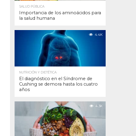
SALUD PÚBLICA
Importancia de los aminoácidos para
la salud humana
4.4K
NUTRICIÓN Y DIETÉTICA
El diagnóstico en el Síndrome de
Cushing se demora hasta los cuatro
años
4.3K