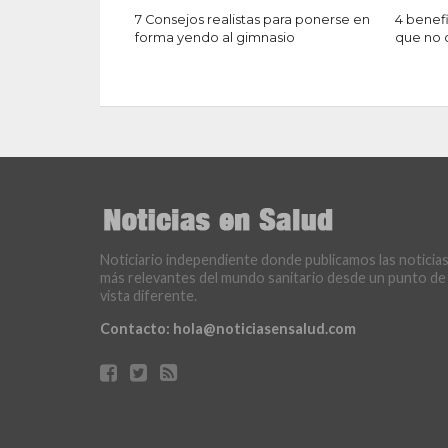
7 Consejos realistas para ponerse en
4 benefi
forma yendo al gimnasio
que no 
Noticiario independiente donde publicamos las noticia
más relevantes del mundo sanitario desde un punto de
vista diferente.
Contacto:
hola@noticiasensalud.com