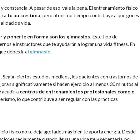
y constancia. A pesar de eso, vale la pena. El entrenamiento físico
rza tu autoestima,
pero al mismo tiempo contribuye a que goces
calidad de vida.
r y ponerte en forma son los gimnasios.
Este tipo de
nos e instructores que te ayudarán a lograr una vida fitness. En
que debes ir al
gimnasio
.
.
Según ciertos estudios médicos, los pacientes con trastornos de
oran significativamente si hacen ejercicio al menos 30 minutos al
e acudir a
centros de entrenamientos profesionales como el
rismo, lo que contribuye a ser regular con las prácticas
cicio físico no te deja agotado, más bien te aporta energía. Desde
ancio; especialmente cuando llevas una vida muy sedentaria, no