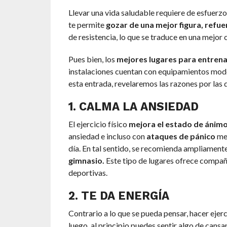
Llevar una vida saludable requiere de esfuerzo 
te permite
gozar de una mejor figura, refue
de resistencia, lo que se traduce en una mejor 
Pues bien, los
mejores lugares para entrena
instalaciones cuentan con equipamientos moder
esta entrada, revelaremos las razones por las 
1. CALMA LA ANSIEDAD
El ejercicio físico
mejora el estado de ánimo
ansiedad e incluso con
ataques de pánico
mej
día. En tal sentido, se recomienda ampliament
gimnasio.
Este tipo de lugares ofrece compañe
deportivas.
2. TE DA ENERGÍA
Contrario a lo que se pueda pensar, hacer ejer
luego, al principio puedes sentir algo de cans