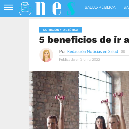
SALUD PÚBLICA
SA
NUTRICIÓN Y DIETÉTICA
5 beneficios de ir 
Por
Redacción Noticias en Salud
Publicado en
3 junio, 2022