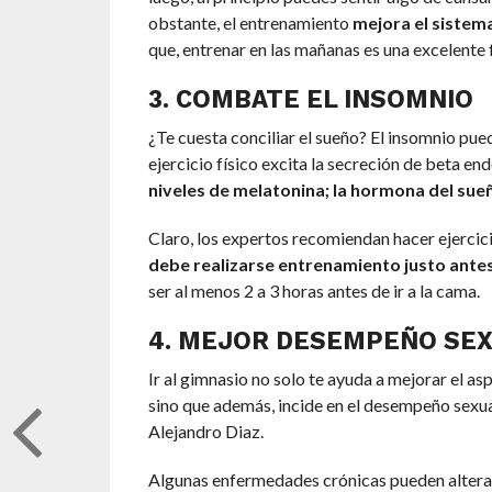
obstante, el entrenamiento
mejora el sistema
que, entrenar en las mañanas es una excelente
3. COMBATE EL INSOMNIO
¿Te cuesta conciliar el sueño? El insomnio pued
ejercicio físico excita la secreción de beta en
niveles de melatonina; la hormona del sue
Claro, los expertos recomiendan hacer ejercic
debe realizarse entrenamiento justo ante
ser al menos 2 a 3 horas antes de ir a la cama.
4. MEJOR DESEMPEÑO SE
Ir al gimnasio no solo te ayuda a mejorar el as
sino que además, incide en el desempeño sexual
Alejandro Diaz.
Algunas enfermedades crónicas pueden alterar 