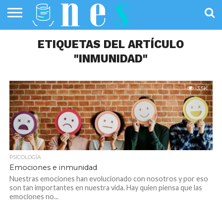
SALUD
PÚBLICA
ETIQUETAS DEL ARTÍCULO
SANIDAD
INVESTIGACIÓN
ENTREVISTAS
PROFESIONALES
INFOGRAFÍAS
OPINIÓN
DE LA SALUD
DE SALUD
"INMUNIDAD"
3.5K
PSICOLOGÍA
Emociones e inmunidad
Nuestras emociones han evolucionado con nosotros y por eso
son tan importantes en nuestra vida. Hay quien piensa que las
emociones no...