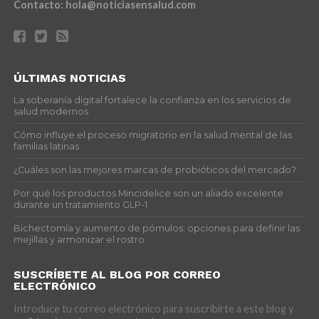
Contacto:
hola@noticiasensalud.com
ÚLTIMAS NOTICIAS
La soberanía digital fortalece la confianza en los servicios de
salud modernos
Cómo influye el proceso migratorio en la salud mental de las
familias latinas
¿Cuáles son las mejores marcas de probióticos del mercado?
Por qué los productos Mincidelice son un aliado excelente
durante un tratamiento GLP-1
Bichectomía y aumento de pómulos: opciones para definir las
mejillas y armonizar el rostro
SUSCRÍBETE AL BLOG POR CORREO
ELECTRÓNICO
Introduce tu correo electrónico para suscribirte a este blog y