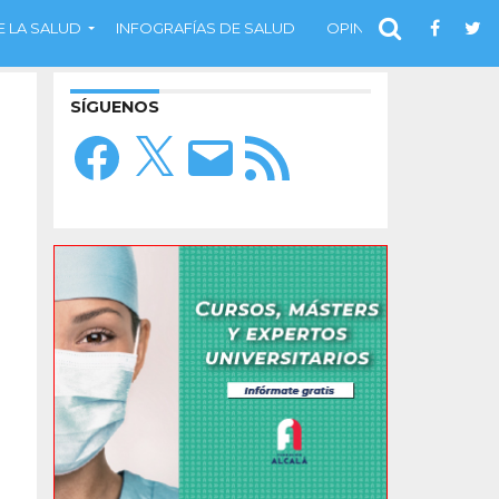
 LA SALUD
INFOGRAFÍAS DE SALUD
OPINIÓN
SÍGUENOS
Facebook
X
Correo
Feed
electrónico
RSS