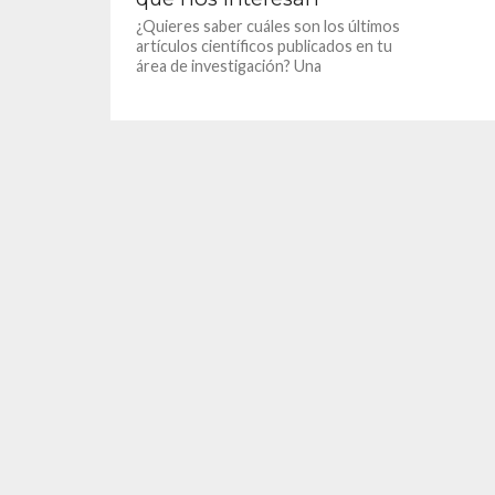
¿Quieres saber cuáles son los últimos
artículos científicos publicados en tu
área de investigación? Una
herramienta te facilita el estar
actualizado, con...