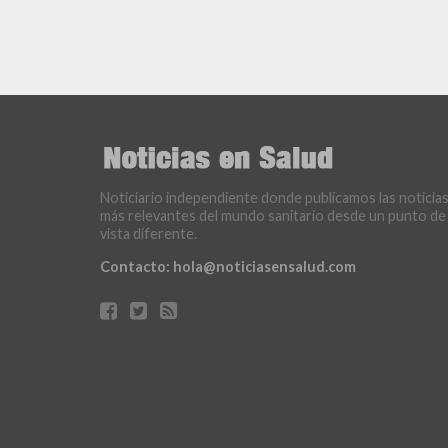
Noticiario independiente donde publicamos las noticia
más relevantes del mundo sanitario desde un punto de
vista diferente.
Contacto:
hola@noticiasensalud.com