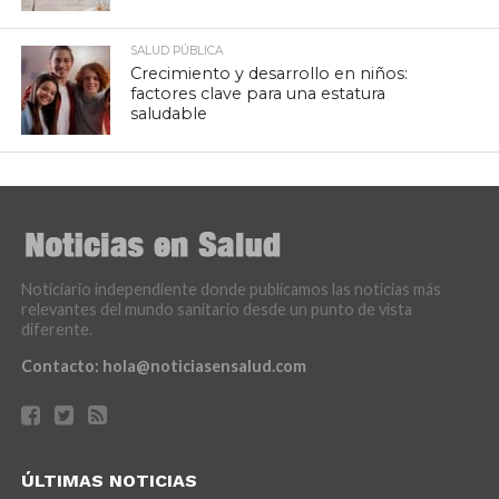
SALUD PÚBLICA
Crecimiento y desarrollo en niños:
factores clave para una estatura
saludable
Noticiario independiente donde publicamos las noticias más
relevantes del mundo sanitario desde un punto de vista
diferente.
Contacto:
hola@noticiasensalud.com
ÚLTIMAS NOTICIAS