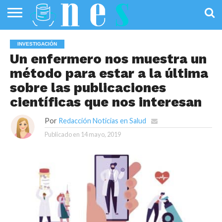
SALUD
PÚBLICA
SANIDAD
INVESTIGACIÓN
ENTREVISTAS
PROFESIONALES
INFOGRAFÍAS
OPINIÓN
INVESTIGACIÓN
DE LA SALUD
DE SALUD
Un enfermero nos muestra un
método para estar a la última
sobre las publicaciones
científicas que nos interesan
Por
Redacción Noticias en Salud
Publicado en
14 mayo, 2019