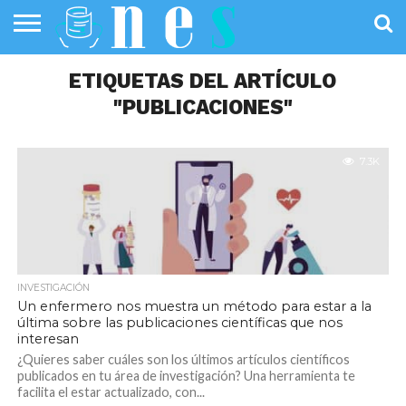
SALUD
PÚBLICA
ETIQUETAS DEL ARTÍCULO
SANIDAD
INVESTIGACIÓN
ENTREVISTAS
PROFESIONALES
INFOGRAFÍAS
OPINIÓN
DE LA SALUD
DE SALUD
"PUBLICACIONES"
7.3K
INVESTIGACIÓN
Un enfermero nos muestra un método para estar a la
última sobre las publicaciones científicas que nos
interesan
¿Quieres saber cuáles son los últimos artículos científicos
publicados en tu área de investigación? Una herramienta te
facilita el estar actualizado, con...